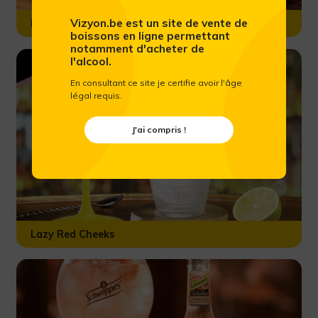
Vizyon.be est un site de vente de
Moscow Mule
boissons en ligne permettant
notamment d'acheter de
l'alcool.
En consultant ce site je certifie avoir l'âge
légal requis.
J'ai compris !
Lazy Red Cheeks