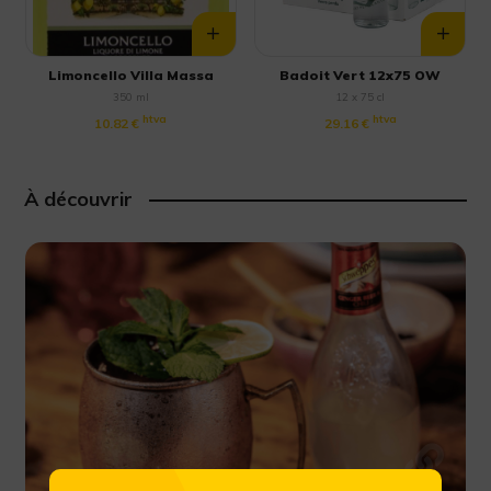
Limoncello Villa Massa
Badoit Vert 12x75 OW
350 ml
12 x 75 cl
htva
htva
10.82 €
29.16 €
À découvrir