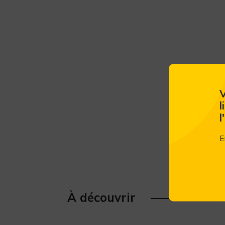
V
l
l
E
À découvrir