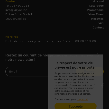
Contact
Accueil
Tel :
02 420 01 15
Catalogue
info@vizyon.be
Promotions
Drève Anna Boch 11
Your Event
1000 Bruxelles
Recettes
FAQ
Contact
Horaires
Du lundi au samedi, y compris les jours fériés de 08h00 à 18h00
Restez au courant de nos promos en vous inscrivant à
notre newsletter !
Le respect de votre vie
privée est notre priorité
Envoyer
En poursuivant votre navigation sur
ce site, vous acceptez l’utilisation de
cookies qui nous permettent de vous
proposer une navigation et un
processus de réservation optimaux. En
cliquant sur Pour en savoir plus sur
notre politique de cookies et nos
conditions générales d’utilisation,
Pour en savoir plus,
cliquez ici
.
J'accepte