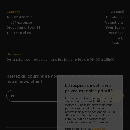
Contact
Accueil
Tel :
02 420 01 15
Catalogue
info@vizyon.be
Promotions
Drève Anna Boch 11
Your Event
1000 Bruxelles
Recettes
FAQ
Contact
Horaires
Du lundi au samedi, y compris les jours fériés de 08h00 à 18h00
Restez au courant de nos promos en vous inscrivant à
notre newsletter !
Le respect de votre vie
privée est notre priorité
Envoyer
En poursuivant votre navigation sur
ce site, vous acceptez l’utilisation de
cookies qui nous permettent de vous
proposer une navigation et un
processus de réservation optimaux. En
cliquant sur Pour en savoir plus sur
notre politique de cookies et nos
conditions générales d’utilisation,
Pour en savoir plus,
cliquez ici
.