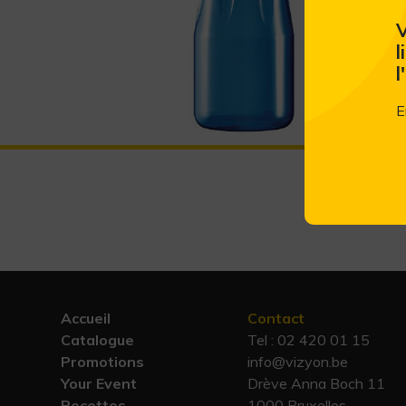
V
l
l
E
Accueil
Contact
Catalogue
Tel :
02 420 01 15
Promotions
info@vizyon.be
Your Event
Drève Anna Boch 11
Recettes
1000 Bruxelles