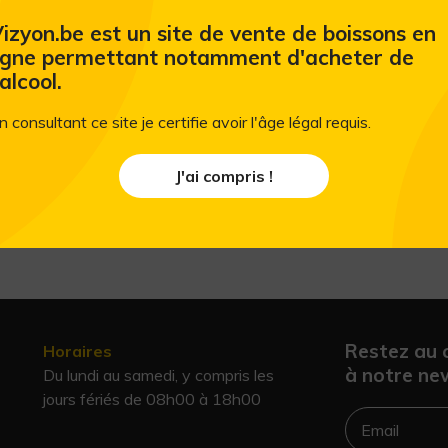
Eau de source provenant des montagnes. 
frais et fruité. Un système d’ouverture 
izyon.be est un site de vente de boissons en
succès, produite par l’entreprise familial
igne permettant notamment d'acheter de
monde entier par les enfants de tous âg
'alcool.
contient 30% de sucre en moins qu'un so
n consultant ce site je certifie avoir l'âge légal requis.
conservateurs, d'édulcorants ou de colora
J'ai compris !
Restez au 
Horaires
à notre new
Du lundi au samedi, y compris les
jours fériés de 08h00 à 18h00