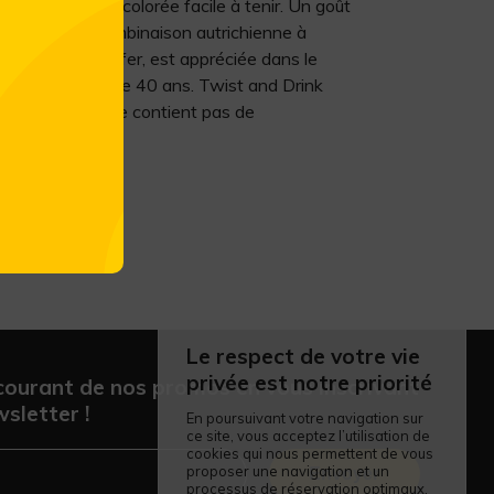
Une bouteille colorée facile à tenir. Un goût
unique. Cette combinaison autrichienne à
e Klosterquell Hofer, est appréciée dans le
es depuis plus de 40 ans. Twist and Drink
da classic et ne contient pas de
nts artificiels.
Le respect de votre vie
privée est notre priorité
courant de nos promos en vous inscrivant
sletter !
En poursuivant votre navigation sur
ce site, vous acceptez l’utilisation de
cookies qui nous permettent de vous
proposer une navigation et un
Envoyer
processus de réservation optimaux.