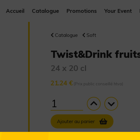
Accueil
Catalogue
Promotions
Your Event
Catalogue
Soft
Twist&Drink fruits
24 x 20 cl
21.24 €
(Prix public conseillé htva)
Ajouter au panier