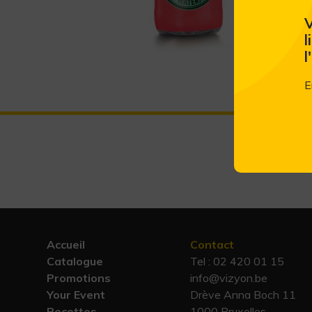
V
l
l
E
Accueil
Contact
Catalogue
Tel :
02 420 01 15
Promotions
info@vizyon.be
Your Event
Drève Anna Boch 11
Recettes
1000 Bruxelles