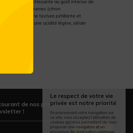
boisson rafraîchissante au goût intense de
grenade et d'agrumes (citron
le, elle offre une texture pétillante et
té du fruit avec une acidité légère, idéale
Le respect de votre vie
privée est notre priorité
courant de nos promos en vous inscrivant
sletter !
En poursuivant votre navigation sur
ce site, vous acceptez l’utilisation de
cookies qui nous permettent de vous
proposer une navigation et un
Envoyer
processus de réservation optimaux.