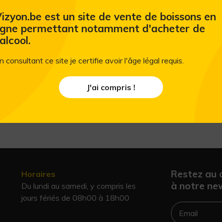
Thomas Henry Vivid Watermelon est une 
pastèque fraîche, rehaussé de notes de 
izyon.be est un site de vente de boissons en
vert/pamplemousse). Visuellement rose pâ
igne permettant notamment d'acheter de
douce, équilibrant parfaitement la sucrosi
'alcool.
pour les cocktails estivaux.
n consultant ce site je certifie avoir l'âge légal requis.
J'ai compris !
Restez au 
Horaires
à notre new
Du lundi au samedi, y compris les
jours fériés de 08h00 à 18h00