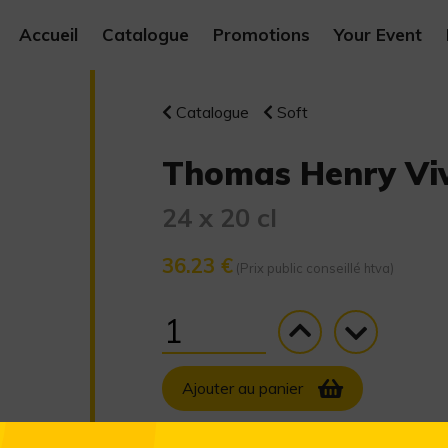
Accueil
Catalogue
Promotions
Your Event
Catalogue
Soft
Thomas Henry Vi
24 x 20 cl
36.23 €
(Prix public conseillé htva)
Ajouter au panier