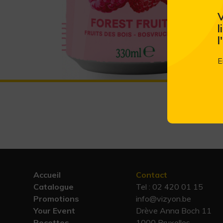
V
l
l
E
Accueil
Contact
Catalogue
Tel :
02 420 01 15
Promotions
info@vizyon.be
Your Event
Drève Anna Boch 11
Recettes
1000 Bruxelles