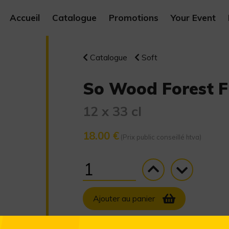
Accueil
Catalogue
Promotions
Your Event
Catalogue
Soft
So Wood Forest Fr
12 x 33 cl
18.00 €
(Prix public conseillé htva)
Ajouter au panier