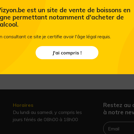
Fruits des Bois - Soda Prébiotic - infusio
izyon.be est un site de vente de boissons en
igne permettant notamment d'acheter de
'alcool.
n consultant ce site je certifie avoir l'âge légal requis.
J'ai compris !
Restez au 
Horaires
à notre new
Du lundi au samedi, y compris les
jours fériés de 08h00 à 18h00