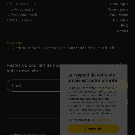
Tel :
02 420 01 15
Catalogue
info@vizyon.be
Promotions
Drève Anna Boch 11
Your Event
1000 Bruxelles
Recettes
FAQ
Contact
Horaires
Du lundi au samedi, y compris les jours fériés de 08h00 à 18h00
Restez au courant de nos promos en vous inscrivant à
notre newsletter !
Le respect de votre vie
privée est notre priorité
Envoyer
En poursuivant votre navigation sur
ce site, vous acceptez l’utilisation de
cookies qui nous permettent de vous
proposer une navigation et un
processus de réservation optimaux. En
cliquant sur Pour en savoir plus sur
notre politique de cookies et nos
conditions générales d’utilisation,
Pour en savoir plus,
cliquez ici
.
J'accepte
Conditions générales