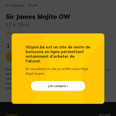
Catalogue
Soft
Sir James Mojito OW
12 x 25 cl
26.76 €
(Prix public conseillé htva)
Vizyon.be est un site de vente de
boissons en ligne permettant
notamment d'acheter de
Ajouter au panier
l'alcool.
En consultant ce site je certifie avoir l'âge
Profitez de la saveur rafraîchissante du Sir James 101 Mojito dans un
légal requis.
emballage pratique de 25cl. Ce cocktail prêt à boire apporte les
vibrations estivales de menthe et de citron vert directement chez
vous. Parfait pour toutes les occasions, sans tracas. Ouvrez
J'ai compris !
simplement et savourez !
Contact
Accueil