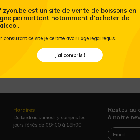
Ready To Drink Mocktail - Ginger Mule -
izyon.be est un site de vente de boissons en
igne permettant notamment d'acheter de
'alcool.
n consultant ce site je certifie avoir l'âge légal requis.
J'ai compris !
Restez au 
Horaires
à notre new
Du lundi au samedi, y compris les
jours fériés de 08h00 à 18h00