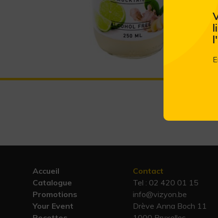
V
l
l
E
Accueil
Contact
Catalogue
Tel :
02 420 01 15
Promotions
info@vizyon.be
Your Event
Drève Anna Boch 11
Recettes
1000 Bruxelles