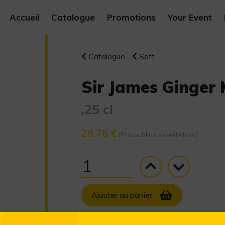
Accueil
Catalogue
Promotions
Your Event
Catalogue
Soft
Sir James Ginger 
,25 cl
26.76 €
(Prix public conseillé htva)
Ajouter au panier