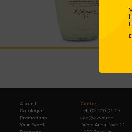
V
l
l
E
Accueil
Contact
Catalogue
Tel :
02 420 01 15
Promotions
info@vizyon.be
Your Event
Drève Anna Boch 11
Recettes
1000 Bruxelles