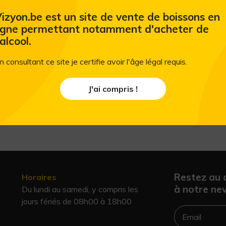
izyon.be est un site de vente de boissons en
igne permettant notamment d'acheter de
'alcool.
n consultant ce site je certifie avoir l'âge légal requis.
J'ai compris !
Restez au 
Horaires
à notre new
Du lundi au samedi, y compris les
jours fériés de 08h00 à 18h00