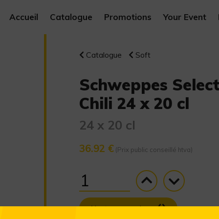
Accueil
Catalogue
Promotions
Your Event
Catalogue
Soft
Schweppes Select
Chili 24 x 20 cl
24 x 20 cl
36.92 €
(Prix public conseillé htva)
Ajouter au panier