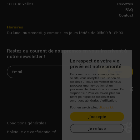
1000 Bruxelles
Recettes
FAQ
Contact
Horaires
Du lundi au samedi, y compris les jours fériés de 08h00 à 18h00
Restez au courant de nos promos en vous inscrivant à
notre newsletter !
Le respect de votre vie
privée est notre priorité
Envoyer
En poursuivant votre navigation sur
ce site, vous acceptez l’utilisation de
cookies qui nous permettent de vous
proposer une navigation et un
processus de réservation optimaux. En
cliquant sur Pour en savoir plus sur
notre politique de cookies et nos
conditions générales d’utilisation,
Pour en savoir plus,
cliquez ici
.
J'accepte
Conditions générales
Je refuse
Politique de confidentialité