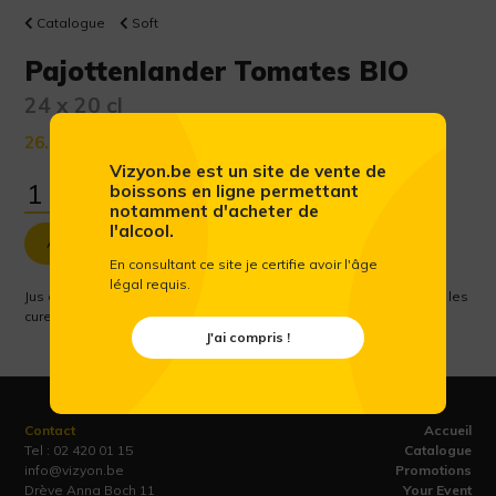
Catalogue
Soft
Pajottenlander Tomates BIO
24 x 20 cl
26.76 €
(Prix public conseillé htva)
Vizyon.be est un site de vente de
boissons en ligne permettant
notamment d'acheter de
l'alcool.
Ajouter au panier
En consultant ce site je certifie avoir l'âge
légal requis.
Jus de tomates, délicieux comme apéritif ou en-cas et idéal pour les
cures de jus.
J'ai compris !
Contact
Accueil
Tel :
02 420 01 15
Catalogue
info@vizyon.be
Promotions
Drève Anna Boch 11
Your Event