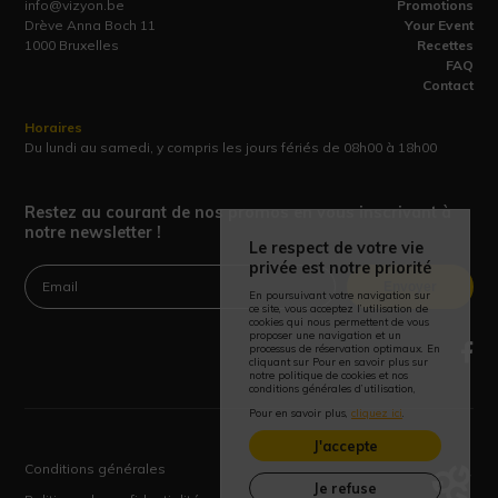
info@vizyon.be
Promotions
Drève Anna Boch 11
Your Event
1000 Bruxelles
Recettes
FAQ
Contact
Horaires
Du lundi au samedi, y compris les jours fériés de 08h00 à 18h00
Restez au courant de nos promos en vous inscrivant à
notre newsletter !
Le respect de votre vie
privée est notre priorité
Envoyer
En poursuivant votre navigation sur
ce site, vous acceptez l’utilisation de
cookies qui nous permettent de vous
proposer une navigation et un
processus de réservation optimaux. En
cliquant sur Pour en savoir plus sur
notre politique de cookies et nos
conditions générales d’utilisation,
Pour en savoir plus,
cliquez ici
.
J'accepte
Conditions générales
Je refuse