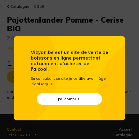
Catalogue
Soft
Pajottenlander Pomme - Cerise
BIO
24 x 20 cl
33.62 €
(Prix public conseillé htva)
Vizyon.be est un site de vente de
boissons en ligne permettant
notamment d'acheter de
l'alcool.
Ajouter au panier
En consultant ce site je certifie avoir l'âge
légal requis.
Notre jus de pomme 100 % biologique, enrichi d’un jus de cerise sain
et désaltérant.
J'ai compris !
Contact
Accueil
Tel :
02 420 01 15
Catalogue