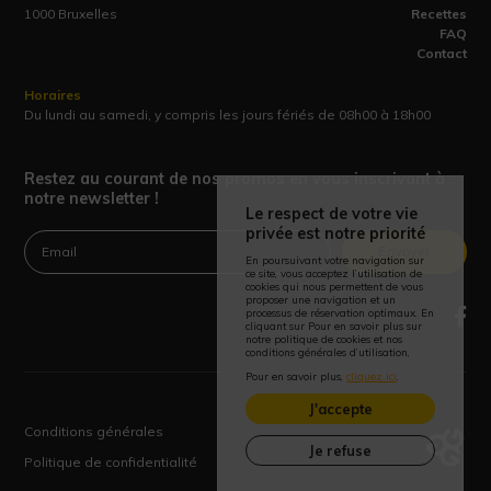
1000 Bruxelles
Recettes
FAQ
Contact
Horaires
Du lundi au samedi, y compris les jours fériés de 08h00 à 18h00
Restez au courant de nos promos en vous inscrivant à
notre newsletter !
Le respect de votre vie
privée est notre priorité
Envoyer
En poursuivant votre navigation sur
ce site, vous acceptez l’utilisation de
cookies qui nous permettent de vous
proposer une navigation et un
processus de réservation optimaux. En
cliquant sur Pour en savoir plus sur
notre politique de cookies et nos
conditions générales d’utilisation,
Pour en savoir plus,
cliquez ici
.
J'accepte
Conditions générales
Je refuse
Politique de confidentialité