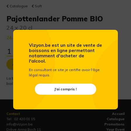
Catalogue
Soft
Pajottenlander Pomme BIO
24 x 20 cl
24.48 €
(Prix public conseillé htva)
Vizyon.be est un site de vente de
boissons en ligne permettant
notamment d'acheter de
l'alcool.
Ajouter au panier
En consultant ce site je certifie avoir l'âge
légal requis.
La boisson pour étancher votre soif. un jus de pomme pur 100 %
biologique de la meilleure qualité.
J'ai compris !
Contact
Accueil
Tel :
02 420 01 15
Catalogue
info@vizyon.be
Promotions
Drève Anna Boch 11
Your Event