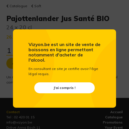
Catalogue
Soft
Pajottenlander Jus Santé BIO
24 x 20 cl
26.64 €
(Prix public conseillé htva)
Vizyon.be est un site de vente de
boissons en ligne permettant
notamment d'acheter de
l'alcool.
Ajouter au panier
En consultant ce site je certifie avoir l'âge
légal requis.
Un mélange de légumes et d’herbes fraîchement pressées, idéal
comme en-cas.
J'ai compris !
Contact
Accueil
Tel :
02 420 01 15
Catalogue
info@vizyon.be
Promotions
Drève Anna Boch 11
Your Event