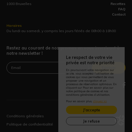
1000 Bruxelles
Recettes
FAQ
Contact
Horaires
Du lundi au samedi, y compris les jours fériés de 08h00 à 18h00
Restez au courant de nos promos en vous inscrivant à
notre newsletter !
Le respect de votre vie
privée est notre priorité
Envoyer
En poursuivant votre navigation sur
ce site, vous acceptez l’utilisation de
cookies qui nous permettent de vous
proposer une navigation et un
processus de réservation optimaux. En
cliquant sur Pour en savoir plus sur
notre politique de cookies et nos
conditions générales d’utilisation,
Pour en savoir plus,
cliquez ici
.
J'accepte
Conditions générales
Je refuse
Politique de confidentialité