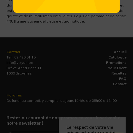
dans notre corps à un niveau correct (désacidifiant et diurétique) et
est donc également recommandé pour les personnes souffrant de
goutte et de rhumatismes articulaires. Le jus de pomme et de cerise
FRUJI a une saveur délicieuse et aromatique.
Contact
Accueil
Tel :
02 420 01 15
Catalogue
info@vizyon.be
Promotions
Drève Anna Boch 11
Your Event
1000 Bruxelles
Recettes
FAQ
Contact
Horaires
Du lundi au samedi, y compris les jours fériés de 08h00 à 18h00
Restez au courant de nos promos en vous inscrivant à
notre newsletter !
Le respect de votre vie
privée est notre priorité