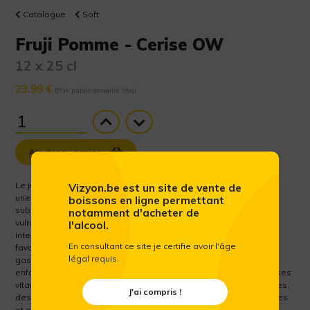
Catalogue
Soft
Fruji Pomme - Cerise OW
12 x 25 cl
23.99 €
(Prix public conseillé htva)
Ajouter au panier
Le jus de pomme et de cerise FRUJI est sain et désaltérant, avec
Vizyon.be est un site de vente de
une saveur délicieuse à tout moment de la journée. Riche en
boissons en ligne permettant
substances vitales, le jus de pomme rend notre corps moins
notamment d'acheter de
vulnérable aux infections et maintient l’équilibre de la flore
l'alcool.
intestinale. Les acides de fruits contenus dans le jus de pomme
En consultant ce site je certifie avoir l'âge
favorisent une digestion optimale et stimulent l’action du suc
légal requis.
gastrique. Il a un effet particulièrement bénéfique sur les petits
enfants et les nourrissons. Le jus de cerise contient de nombreuses
vitamines (B1, B2, B3 ou niacine et C) et est riche en antocyanidines,
J'ai compris !
des antioxydants qui maintiennent la peau et les capillaires jeunes
et en condition optimale. Le jus de cerise maintient l’acide urique