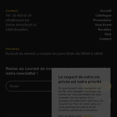
Contact
Accueil
Tel :
02 420 01 15
Catalogue
info@vizyon.be
Promotions
Drève Anna Boch 11
Your Event
1000 Bruxelles
Recettes
FAQ
Contact
Horaires
Du lundi au samedi, y compris les jours fériés de 08h00 à 18h00
Restez au courant de nos promos en vous inscrivant à
notre newsletter !
Le respect de votre vie
privée est notre priorité
Envoyer
En poursuivant votre navigation sur
ce site, vous acceptez l’utilisation de
cookies qui nous permettent de vous
proposer une navigation et un
processus de réservation optimaux. En
cliquant sur Pour en savoir plus sur
notre politique de cookies et nos
conditions générales d’utilisation,
Pour en savoir plus,
cliquez ici
.