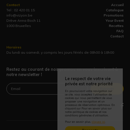
Contact
Accueil
Tel :
02 420 01 15
Catalogue
info@vizyon.be
Promotions
Drève Anna Boch 11
Your Event
1000 Bruxelles
Recettes
FAQ
Contact
Horaires
Du lundi au samedi, y compris les jours fériés de 08h00 à 18h00
Restez au courant de nos promos en vous inscrivant à
notre newsletter !
Le respect de votre vie
privée est notre priorité
Envoyer
En poursuivant votre navigation sur
ce site, vous acceptez l’utilisation de
cookies qui nous permettent de vous
proposer une navigation et un
processus de réservation optimaux. En
cliquant sur Pour en savoir plus sur
notre politique de cookies et nos
conditions générales d’utilisation,
Pour en savoir plus,
cliquez ici
.