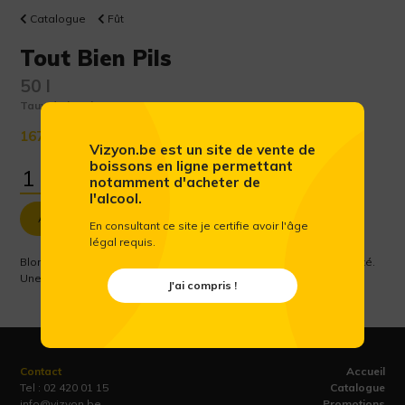
Catalogue
Fût
Tout Bien Pils
50 l
Taux d'alcool :
5.2 %
167.28 €
(Prix public conseillé htva)
Vizyon.be est un site de vente de
boissons en ligne permettant
notamment d'acheter de
l'alcool.
Ajouter au panier
En consultant ce site je certifie avoir l'âge
légal requis.
Blonde au col crémeux. Saveur maltée et parfum légèrement fruité.
Une bière facile à boire avec une finale amère.
J'ai compris !
Contact
Accueil
Tel :
02 420 01 15
Catalogue
info@vizyon.be
Promotions