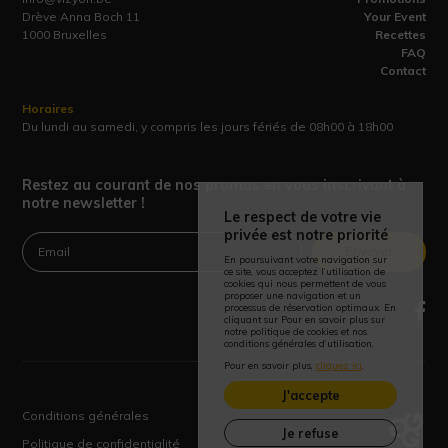
Drève Anna Boch 11
Your Event
1000 Bruxelles
Recettes
FAQ
Contact
Horaires
Du lundi au samedi, y compris les jours fériés de 08h00 à 18h00
Restez au courant de nos promos en vous inscrivant à
notre newsletter !
Le respect de votre vie
privée est notre priorité
Envoyer
En poursuivant votre navigation sur
ce site, vous acceptez l’utilisation de
cookies qui nous permettent de vous
proposer une navigation et un
processus de réservation optimaux. En
cliquant sur Pour en savoir plus sur
notre politique de cookies et nos
conditions générales d’utilisation,
Pour en savoir plus,
cliquez ici
.
J'accepte
Conditions générales
Je refuse
Politique de confidentialité