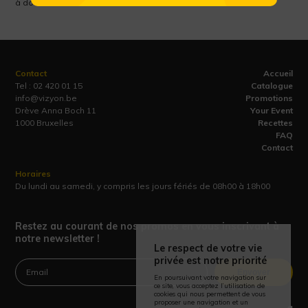
à dose raisonnable.
Contact
Accueil
Tel :
02 420 01 15
Catalogue
info@vizyon.be
Promotions
Drève Anna Boch 11
Your Event
1000 Bruxelles
Recettes
FAQ
Contact
Horaires
Du lundi au samedi, y compris les jours fériés de 08h00 à 18h00
Restez au courant de nos promos en vous inscrivant à
notre newsletter !
Le respect de votre vie
privée est notre priorité
Envoyer
En poursuivant votre navigation sur
ce site, vous acceptez l’utilisation de
cookies qui nous permettent de vous
proposer une navigation et un