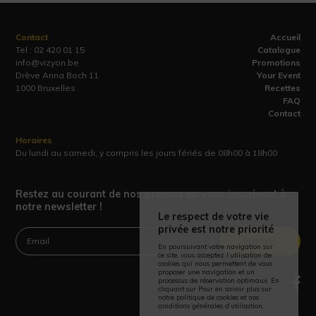
Contact
Accueil
Tel :
02 420 01 15
Catalogue
info@vizyon.be
Promotions
Drève Anna Boch 11
Your Event
1000 Bruxelles
Recettes
FAQ
Contact
Horaires
Du lundi au samedi, y compris les jours fériés de 08h00 à 18h00
Restez au courant de nos promos en vous inscrivant à
notre newsletter !
Le respect de votre vie
privée est notre priorité
Envoyer
En poursuivant votre navigation sur
ce site, vous acceptez l’utilisation de
cookies qui nous permettent de vous
proposer une navigation et un
processus de réservation optimaux. En
cliquant sur Pour en savoir plus sur
notre politique de cookies et nos
conditions générales d’utilisation,