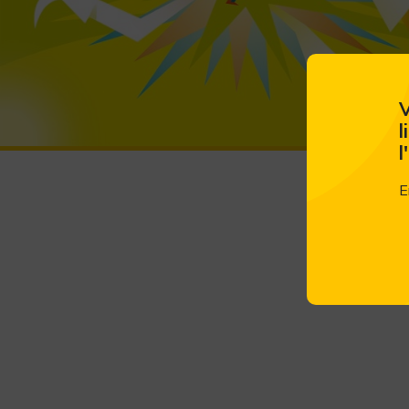
V
l
l
E