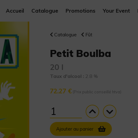
Accueil
Catalogue
Promotions
Your Event
Catalogue
Fût
Petit Boulba
20 l
Taux d'alcool :
2.8 %
72.27 €
(Prix public conseillé htva)
Ajouter au panier