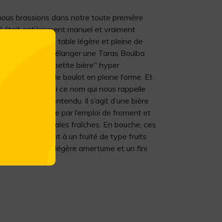
nous brassions dans notre toute première
il était entièrement manuel et vraiment
it d’une bière de table légère et pleine de
our eu l’idée de mélanger une Taras Boulba
pour faire une "petite bière" hyper
s de reprendre le boulot en pleine forme. Et
... On a repris ici ce nom qui nous rappelle
écifique bien entendu. Il s’agit d’une bière
de et trouble, de par l’emploi de froment et
des notes de céréales fraîches. En bouche, ces
ent en se mêlant à un fruité de type fruits
lle possède une légère amertume et un fini