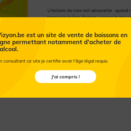
L’histoire du nom est amusante : quand 
brasserie à Sint-Pieters-Leeuw, le trava
harassant. Pour le repas de midi, on rêva
goût pour se désaltérer... Bernard a un j
izyon.be est un site de vente de boissons en
avec une quantité égale d’eau pétillante 
igne permettant notamment d'acheter de
désaltérante qui ne nous empêcherait pa
'alcool.
on a décidé de l’appeler le "Petit Boulba"
nos débuts, mais en créant une recette sp
n consultant ce site je certifie avoir l'âge légal requis.
blonde de seulement 2,8%, à la robe blon
d’avoine. Son nez est très floral, avec 
J'ai compris !
notes florales et céréalières se développ
blancs et de fines touches herbacées. E
bien sec et hyper rafraîchissant.