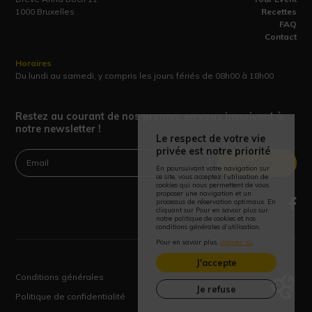
1000 Bruxelles
Recettes
FAQ
Contact
Horaires
Du lundi au samedi, y compris les jours fériés de 08h00 à 18h00
Restez au courant de nos promos en vous inscrivant à
notre newsletter !
Le respect de votre vie
privée est notre priorité
Envoyer
En poursuivant votre navigation sur
ce site, vous acceptez l’utilisation de
cookies qui nous permettent de vous
proposer une navigation et un
processus de réservation optimaux. En
cliquant sur Pour en savoir plus sur
notre politique de cookies et nos
conditions générales d’utilisation,
Pour en savoir plus,
cliquez ici
.
J'accepte
Conditions générales
Je refuse
Politique de confidentialité