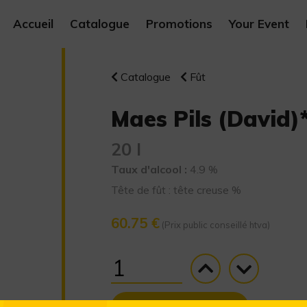
Accueil
Catalogue
Promotions
Your Event
Catalogue
Fût
Maes Pils (David)
20 l
Taux d'alcool :
4.9 %
Tête de fût : tête creuse %
60.75 €
(Prix public conseillé htva)