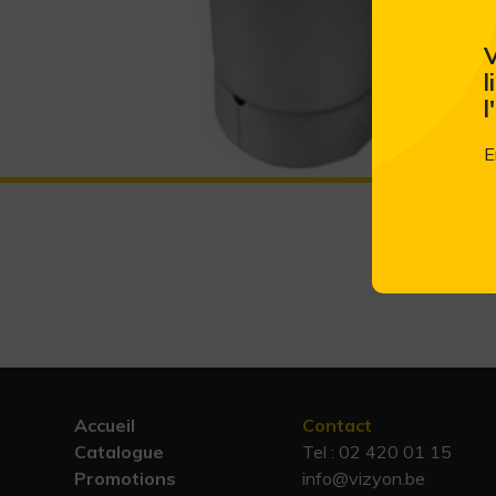
V
l
l
E
Accueil
Contact
Catalogue
Tel :
02 420 01 15
Promotions
info@vizyon.be