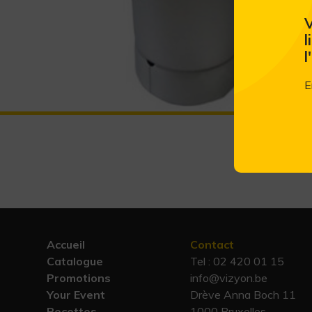
V
l
l
E
Accueil
Contact
Catalogue
Tel :
02 420 01 15
Promotions
info@vizyon.be
Your Event
Drève Anna Boch 11
Recettes
1000 Bruxelles