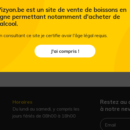
Ajouter au panier
izyon.be est un site de vente de boissons en
igne permettant notamment d'acheter de
'alcool.
n consultant ce site je certifie avoir l'âge légal requis.
J'ai compris !
Restez au 
Horaires
à notre new
Du lundi au samedi, y compris les
jours fériés de 08h00 à 18h00