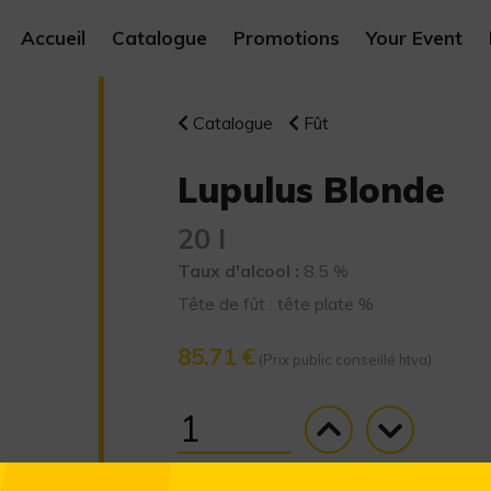
Accueil
Catalogue
Promotions
Your Event
Catalogue
Fût
Lupulus Blonde
20 l
Taux d'alcool :
8.5 %
Tête de fût : tête plate %
85.71 €
(Prix public conseillé htva)