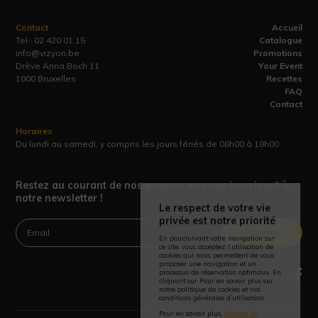
Contact
Accueil
Tel :
02 420 01 15
Catalogue
info@vizyon.be
Promotions
Drève Anna Boch 11
Your Event
1000 Bruxelles
Recettes
FAQ
Contact
Horaires
Du lundi au samedi, y compris les jours fériés de 08h00 à 18h00
Restez au courant de nos promos en vous inscrivant à
notre newsletter !
Le respect de votre vie
privée est notre priorité
Envoyer
En poursuivant votre navigation sur
ce site, vous acceptez l’utilisation de
cookies qui nous permettent de vous
proposer une navigation et un
processus de réservation optimaux. En
cliquant sur Pour en savoir plus sur
notre politique de cookies et nos
conditions générales d’utilisation,
Pour en savoir plus,
cliquez ici
.