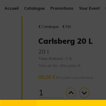
Accueil
Catalogue
Promotions
Your Event
Catalogue
Fût
Carlsberg 20 L
20 l
Taux d'alcool :
5 %
Tête de fût : tête plate %
88.38 €
(Prix public conseillé htva)