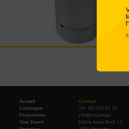
V
l
l
E
Accueil
Contact
Catalogue
Tel :
02 420 01 15
Promotions
info@vizyon.be
Your Event
Drève Anna Boch 11
Recettes
1000 Bruxelles