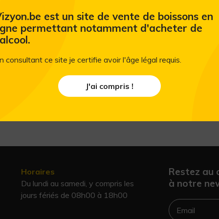
Ajouter au panier
izyon.be est un site de vente de boissons en
igne permettant notamment d'acheter de
'alcool.
n consultant ce site je certifie avoir l'âge légal requis.
J'ai compris !
Restez au 
Horaires
à notre new
Du lundi au samedi, y compris les
jours fériés de 08h00 à 18h00