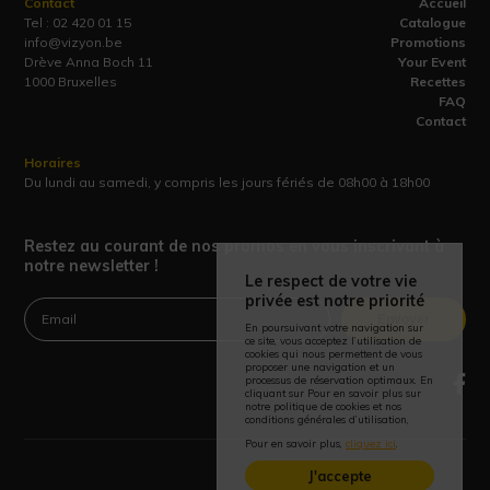
Contact
Accueil
Tel :
02 420 01 15
Catalogue
info@vizyon.be
Promotions
Drève Anna Boch 11
Your Event
1000 Bruxelles
Recettes
FAQ
Contact
Horaires
Du lundi au samedi, y compris les jours fériés de 08h00 à 18h00
Restez au courant de nos promos en vous inscrivant à
notre newsletter !
Le respect de votre vie
privée est notre priorité
Envoyer
En poursuivant votre navigation sur
ce site, vous acceptez l’utilisation de
cookies qui nous permettent de vous
proposer une navigation et un
processus de réservation optimaux. En
cliquant sur Pour en savoir plus sur
notre politique de cookies et nos
conditions générales d’utilisation,
Pour en savoir plus,
cliquez ici
.
J'accepte