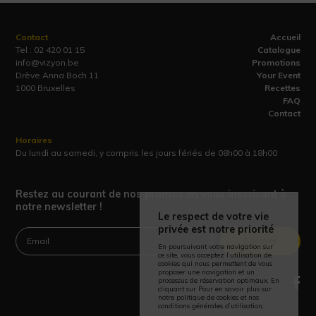
Contact
Accueil
Tel :
02 420 01 15
Catalogue
info@vizyon.be
Promotions
Drève Anna Boch 11
Your Event
1000 Bruxelles
Recettes
FAQ
Contact
Horaires
Du lundi au samedi, y compris les jours fériés de 08h00 à 18h00
Restez au courant de nos promos en vous inscrivant à
notre newsletter !
Le respect de votre vie
privée est notre priorité
Envoyer
En poursuivant votre navigation sur
ce site, vous acceptez l’utilisation de
cookies qui nous permettent de vous
proposer une navigation et un
processus de réservation optimaux. En
cliquant sur Pour en savoir plus sur
notre politique de cookies et nos
conditions générales d’utilisation,