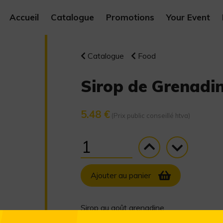
Accueil
Catalogue
Promotions
Your Event
Catalogue
Food
Sirop de Grenadin
5.48 €
(Prix public conseillé htva)
Ajouter au panier
Sirop au goût grenadine