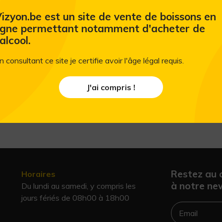
izyon.be est un site de vente de boissons en
igne permettant notamment d'acheter de
'alcool.
n consultant ce site je certifie avoir l'âge légal requis.
J'ai compris !
Restez au 
Horaires
à notre new
Du lundi au samedi, y compris les
jours fériés de 08h00 à 18h00