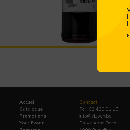
V
l
l
E
Accueil
Contact
Catalogue
Tel :
02 420 01 15
Promotions
info@vizyon.be
Your Event
Drève Anna Boch 11
Recettes
1000 Bruxelles