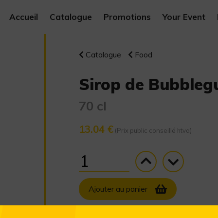
Accueil
Catalogue
Promotions
Your Event
Catalogue
Food
Sirop de Bubble
70 cl
13.04 €
(Prix public conseillé htva)
Ajouter au panier