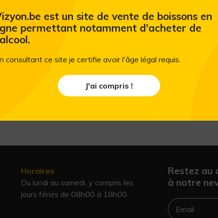
izyon.be est un site de vente de boissons en
igne permettant notamment d'acheter de
'alcool.
n consultant ce site je certifie avoir l'âge légal requis.
J'ai compris !
Restez au 
Horaires
à notre new
Du lundi au samedi, y compris les
jours fériés de 08h00 à 18h00