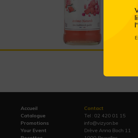
V
l
l
E
Accueil
Contact
Catalogue
Tel :
02 420 01 15
Promotions
info@vizyon.be
Your Event
Drève Anna Boch 11
Recettes
1000 Bruxelles