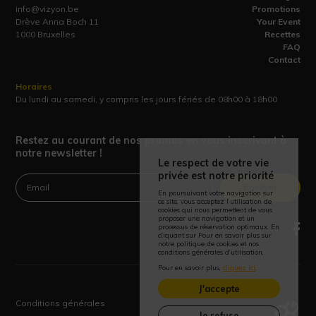
info@vizyon.be
Promotions
Drève Anna Boch 11
Your Event
1000 Bruxelles
Recettes
FAQ
Contact
Horaires
Du lundi au samedi, y compris les jours fériés de 08h00 à 18h00
Restez au courant de nos promos en vous inscrivant à
notre newsletter !
Le respect de votre vie
privée est notre priorité
Envoyer
En poursuivant votre navigation sur
ce site, vous acceptez l’utilisation de
cookies qui nous permettent de vous
proposer une navigation et un
processus de réservation optimaux. En
cliquant sur Pour en savoir plus sur
notre politique de cookies et nos
conditions générales d’utilisation,
Pour en savoir plus,
cliquez ici
.
J'accepte
Conditions générales
Je refuse