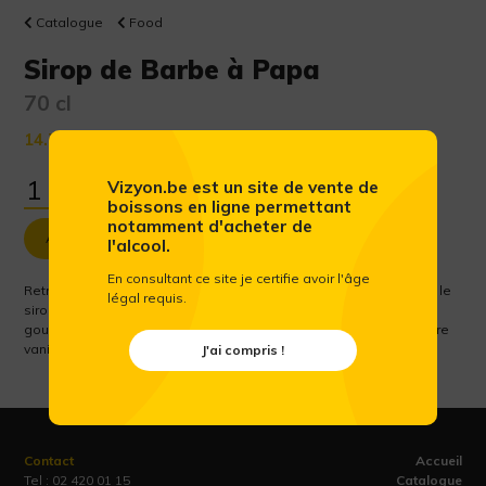
Catalogue
Food
Sirop de Barbe à Papa
70 cl
14.78 €
(Prix public conseillé htva)
Vizyon.be est un site de vente de
boissons en ligne permettant
notamment d'acheter de
Ajouter au panier
l'alcool.
En consultant ce site je certifie avoir l'âge
Retrouvez le goût de la plus célèbre des friandises d’antan avec le
légal requis.
sirop Saveur Barbe à Papa MONIN, il apportera une touche
gourmande et une douceur inéluctable grâce à ses notes de sucre
vanillé et de fraise. Idéal en cocktail ou lait aromatisé.
J'ai compris !
Contact
Accueil
Tel :
02 420 01 15
Catalogue