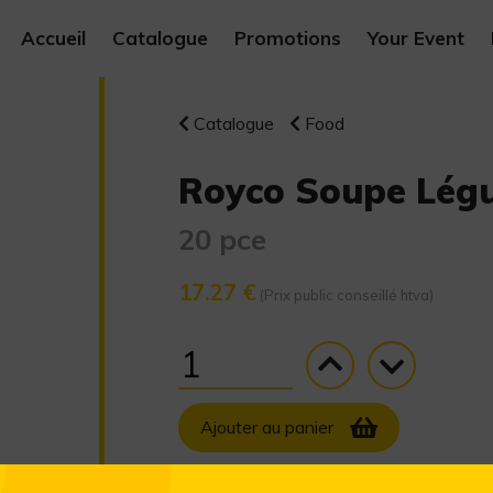
Accueil
Catalogue
Promotions
Your Event
Catalogue
Food
Royco Soupe Lég
20 pce
17.27 €
(Prix public conseillé htva)
Ajouter au panier