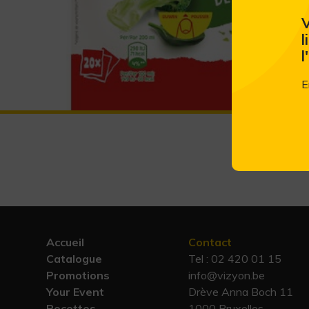
V
l
l
E
Accueil
Contact
Catalogue
Tel :
02 420 01 15
Promotions
info@vizyon.be
Your Event
Drève Anna Boch 11
Recettes
1000 Bruxelles