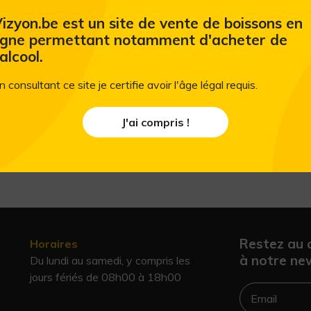
Les soupes instantanées Royco contien
séchés en poudre pour préserver leur goût
izyon.be est un site de vente de boissons en
conservateurs
igne permettant notamment d'acheter de
'alcool.
n consultant ce site je certifie avoir l'âge légal requis.
J'ai compris !
Restez au 
Horaires
à notre new
Du lundi au samedi, y compris les
jours fériés de 08h00 à 18h00