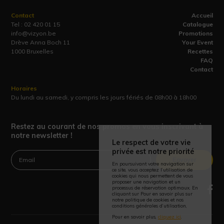
Contact
Accueil
Tel :
02 420 01 15
Catalogue
info@vizyon.be
Promotions
Drève Anna Boch 11
Your Event
1000 Bruxelles
Recettes
FAQ
Contact
Horaires
Du lundi au samedi, y compris les jours fériés de 08h00 à 18h00
Restez au courant de nos promos en vous inscrivant à
notre newsletter !
Le respect de votre vie
privée est notre priorité
Envoyer
En poursuivant votre navigation sur
ce site, vous acceptez l’utilisation de
cookies qui nous permettent de vous
proposer une navigation et un
processus de réservation optimaux. En
cliquant sur Pour en savoir plus sur
notre politique de cookies et nos
conditions générales d’utilisation,
Pour en savoir plus,
cliquez ici
.