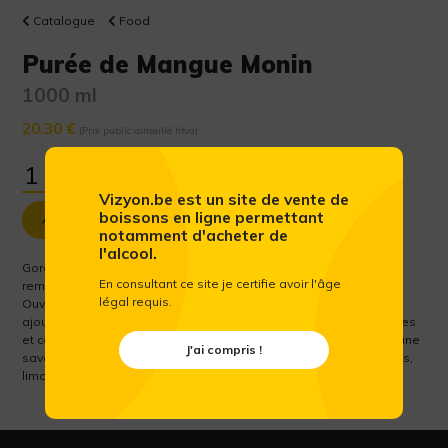
Catalogue
Food
Purée de Mangue Monin
1000 ml
20.30 €
(Prix public conseillé htva)
Vizyon.be est un site de vente de
boissons en ligne permettant
Ajouter au panier
notamment d'acheter de
l'alcool.
Gorgées du soleil des tropiques et d'une saveur incroyable ;
En consultant ce site je certifie avoir l'âge
remercions le ciel que les mangues poussent dans les arbres.
légal requis.
Ouvrez-vous à un tout nouvel horizon de saveur authentique en
ajoutant notre purée de mangue à vos thés, limonades, smoothies
et cocktails. Osez La Mangue La purée de mangue Monin prête une
J'ai compris !
saveur authentique de mangue et une texture veloutée à vos thés,
limonades, smoothies, cocktails et autres délices.