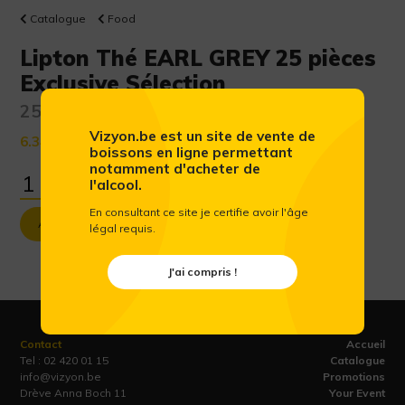
Catalogue
Food
Lipton Thé EARL GREY 25 pièces
Exclusive Sélection
25 x 1,3 cl
Vizyon.be est un site de vente de
6.34 €
(Prix public conseillé htva)
boissons en ligne permettant
notamment d'acheter de
l'alcool.
En consultant ce site je certifie avoir l'âge
Ajouter au panier
légal requis.
J'ai compris !
Contact
Accueil
Tel :
02 420 01 15
Catalogue
info@vizyon.be
Promotions
Drève Anna Boch 11
Your Event