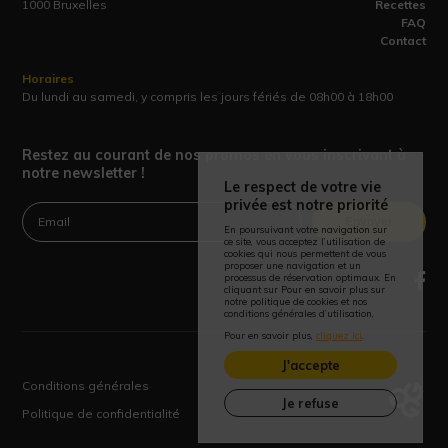
1000 Bruxelles
Recettes
FAQ
Contact
Horaires
Du lundi au samedi, y compris les jours fériés de 08h00 à 18h00
Restez au courant de nos promos en vous inscrivant à
notre newsletter !
Le respect de votre vie
privée est notre priorité
Envoyer
En poursuivant votre navigation sur
ce site, vous acceptez l’utilisation de
cookies qui nous permettent de vous
proposer une navigation et un
processus de réservation optimaux. En
cliquant sur Pour en savoir plus sur
notre politique de cookies et nos
conditions générales d’utilisation,
Pour en savoir plus,
cliquez ici
.
J'accepte
Conditions générales
Je refuse
Politique de confidentialité