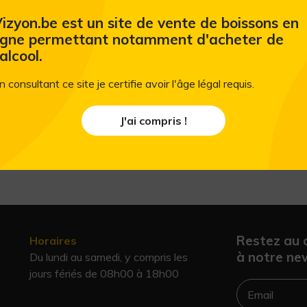
izyon.be est un site de vente de boissons en
igne permettant notamment d'acheter de
'alcool.
n consultant ce site je certifie avoir l'âge légal requis.
J'ai compris !
Restez au 
Horaires
à notre new
Du lundi au samedi, y compris les
jours fériés de 08h00 à 18h00