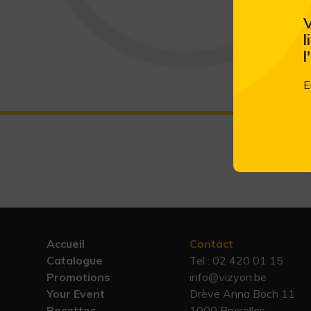
V
l
l
E
Accueil
Contact
Catalogue
Tel :
02 420 01 15
Promotions
info@vizyon.be
Your Event
Drève Anna Boch 11
Recettes
1000 Bruxelles