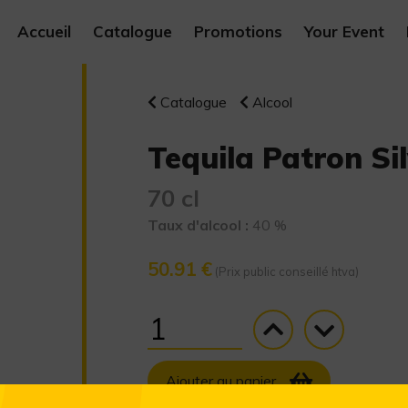
Accueil
Catalogue
Promotions
Your Event
Catalogue
Alcool
Tequila Patron Sil
70 cl
Taux d'alcool :
40 %
50.91 €
(Prix public conseillé htva)
Ajouter au panier