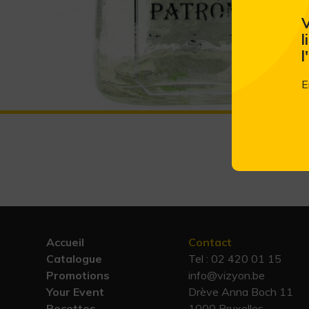
V
l
l
E
Accueil
Contact
Catalogue
Tel :
02 420 01 15
Promotions
info@vizyon.be
Your Event
Drève Anna Boch 11
Recettes
1000 Bruxelles