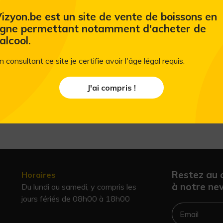
izyon.be est un site de vente de boissons en
igne permettant notamment d'acheter de
'alcool.
n consultant ce site je certifie avoir l'âge légal requis.
J'ai compris !
Restez au 
Horaires
à notre new
Du lundi au samedi, y compris les
jours fériés de 08h00 à 18h00