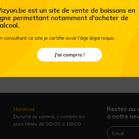
Ajouter au panier
izyon.be est un site de vente de boissons en
igne permettant notamment d'acheter de
'alcool.
n consultant ce site je certifie avoir l'âge légal requis.
J'ai compris !
Restez au 
Horaires
à notre new
Du lundi au samedi, y compris les
jours fériés de 08h00 à 18h00