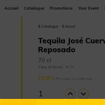
Accueil
Catalogue
Promotions
Your Event
Catalogue
Alcool
Tequila José Cuer
Reposado
70 cl
Taux d'alcool :
38 %
23.35 €
(Prix public conseillé htva)