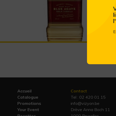
V
l
l
E
Accueil
Contact
Catalogue
Tel :
02 420 01 15
Promotions
info@vizyon.be
Your Event
Drève Anna Boch 11
Recettes
1000 Bruxelles