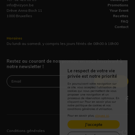
info@vizyon.be
Promotions
Drève Anna Boch 11
Your Event
1000 Bruxelles
Recettes
FAQ
Contact
Horaires
Du lundi au samedi, y compris les jours fériés de 08h00 à 18h00
Restez au courant de nos promos en vous inscrivant à
notre newsletter !
Le respect de votre vie
privée est notre priorité
Envoyer
En poursuivant votre navigation sur
ce site, vous acceptez l’utilisation de
cookies qui nous permettent de vous
proposer une navigation et un
processus de réservation optimaux. En
cliquant sur Pour en savoir plus sur
notre politique de cookies et nos
conditions générales d’utilisation,
Pour en savoir plus,
cliquez ici
.
J'accepte
Conditions générales