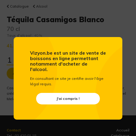
Catalogue
Alcool
Téquila Casamigos Blanco
70 cl
Taux d'alcool :
40 %
41.78 €
(Prix public conseillé htva)
Vizyon.be est un site de vente de
boissons en ligne permettant
notamment d'acheter de
l'alcool.
Ajouter au panier
En consultant ce site je certifie avoir l'âge
légal requis.
Casamigos est un tequila ultra-premium 100 % agave Bleu Weber,
créé par de bons amis : George Clooney, Rande Gerber en Michael
J'ai compris !
Meldman
Contact
Accueil
Tel :
02 420 01 15
Catalogue