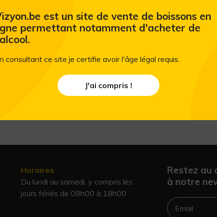
Ajouter au panier
izyon.be est un site de vente de boissons en
igne permettant notamment d'acheter de
'alcool.
n consultant ce site je certifie avoir l'âge légal requis.
J'ai compris !
Restez au 
Horaires
à notre new
Du lundi au samedi, y compris les
jours fériés de 08h00 à 18h00