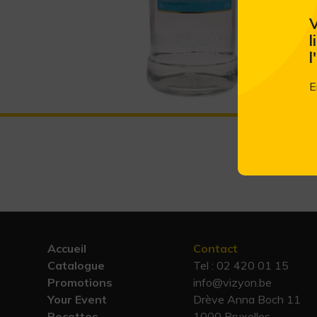
V
l
l
E
Accueil
Contact
Catalogue
Tel :
02 420 01 15
Promotions
info@vizyon.be
Your Event
Drève Anna Boch 11
Recettes
1000 Bruxelles