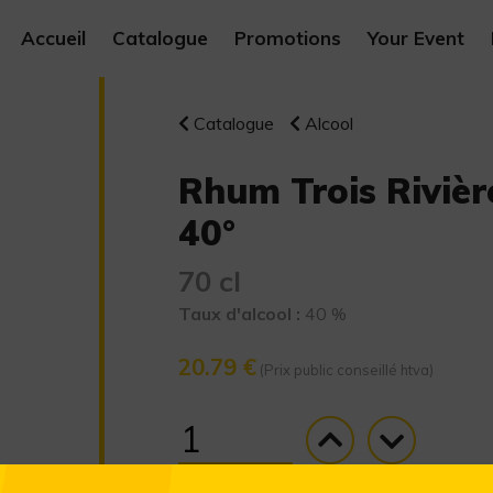
Accueil
Catalogue
Promotions
Your Event
Catalogue
Alcool
Rhum Trois Rivièr
40°
70 cl
Taux d'alcool :
40 %
20.79 €
(Prix public conseillé htva)