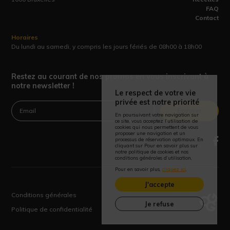
FAQ
Contact
Horaires
Du lundi au samedi, y compris les jours fériés de 08h00 à 18h00
Restez au courant de nos promos en vous inscrivant à
notre newsletter !
Le respect de votre vie
privée est notre priorité
Envoyer
En poursuivant votre navigation sur
ce site, vous acceptez l’utilisation de
cookies qui nous permettent de vous
proposer une navigation et un
processus de réservation optimaux. En
cliquant sur Pour en savoir plus sur
notre politique de cookies et nos
conditions générales d’utilisation,
Pour en savoir plus,
cliquez ici
.
J'accepte
Conditions générales
Je refuse
Politique de confidentialité