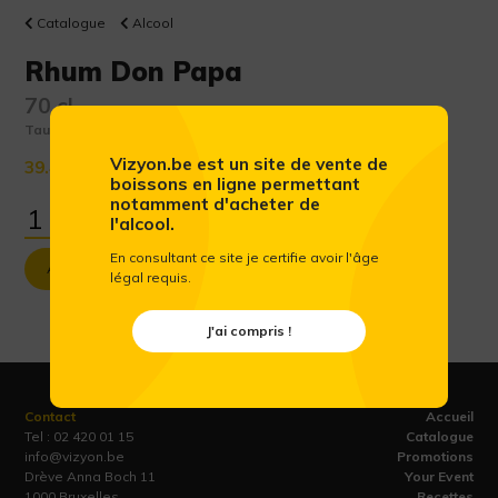
Catalogue
Alcool
Rhum Don Papa
70 cl
Taux d'alcool :
40 %
Vizyon.be est un site de vente de
39.46 €
(Prix public conseillé htva)
boissons en ligne permettant
notamment d'acheter de
l'alcool.
En consultant ce site je certifie avoir l'âge
Ajouter au panier
légal requis.
J'ai compris !
Contact
Accueil
Tel :
02 420 01 15
Catalogue
info@vizyon.be
Promotions
Drève Anna Boch 11
Your Event
1000 Bruxelles
Recettes