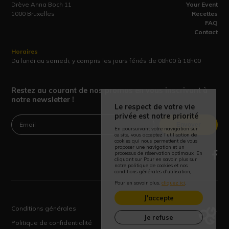
Drève Anna Boch 11
Your Event
1000 Bruxelles
Recettes
FAQ
Contact
Horaires
Du lundi au samedi, y compris les jours fériés de 08h00 à 18h00
Restez au courant de nos promos en vous inscrivant à
notre newsletter !
Le respect de votre vie
privée est notre priorité
Envoyer
En poursuivant votre navigation sur
ce site, vous acceptez l’utilisation de
cookies qui nous permettent de vous
proposer une navigation et un
processus de réservation optimaux. En
cliquant sur Pour en savoir plus sur
notre politique de cookies et nos
conditions générales d’utilisation,
Pour en savoir plus,
cliquez ici
.
J'accepte
Conditions générales
Je refuse
Politique de confidentialité