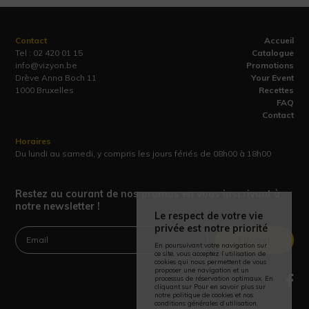
Contact
Accueil
Tel :
02 420 01 15
Catalogue
info@vizyon.be
Promotions
Drève Anna Boch 11
Your Event
1000 Bruxelles
Recettes
FAQ
Contact
Horaires
Du lundi au samedi, y compris les jours fériés de 08h00 à 18h00
Restez au courant de nos promos en vous inscrivant à
notre newsletter !
Le respect de votre vie
privée est notre priorité
Envoyer
En poursuivant votre navigation sur
ce site, vous acceptez l’utilisation de
cookies qui nous permettent de vous
proposer une navigation et un
processus de réservation optimaux. En
cliquant sur Pour en savoir plus sur
notre politique de cookies et nos
conditions générales d’utilisation,