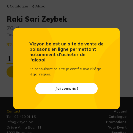
Catalogue
Alcool
Raki Sari Zeybek
70 cl
Taux d'alcool :
45 %
Vizyon.be est un site de vente de
32.24 €
(Prix public conseillé htva)
boissons en ligne permettant
notamment d'acheter de
l'alcool.
En consultant ce site je certifie avoir l'âge
Ajouter au panier
légal requis.
J'ai compris !
Contact
Accueil
Tel :
02 420 01 15
Catalogue
info@vizyon.be
Promotions
Drève Anna Boch 11
Your Event
1000 Bruxelles
Recettes