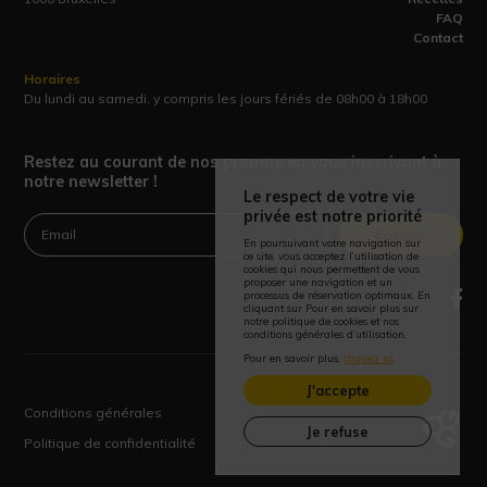
FAQ
Contact
Horaires
Du lundi au samedi, y compris les jours fériés de 08h00 à 18h00
Restez au courant de nos promos en vous inscrivant à
notre newsletter !
Le respect de votre vie
privée est notre priorité
Envoyer
En poursuivant votre navigation sur
ce site, vous acceptez l’utilisation de
cookies qui nous permettent de vous
proposer une navigation et un
processus de réservation optimaux. En
cliquant sur Pour en savoir plus sur
notre politique de cookies et nos
conditions générales d’utilisation,
Pour en savoir plus,
cliquez ici
.
J'accepte
Conditions générales
Je refuse
Politique de confidentialité