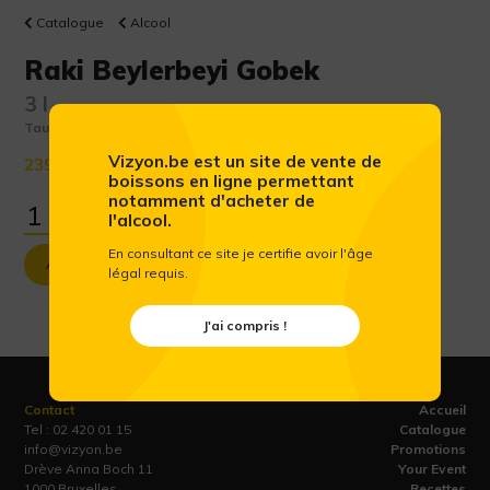
Catalogue
Alcool
Raki Beylerbeyi Gobek
3 l
Taux d'alcool :
45 %
Vizyon.be est un site de vente de
239.97 €
(Prix public conseillé htva)
boissons en ligne permettant
notamment d'acheter de
l'alcool.
En consultant ce site je certifie avoir l'âge
Ajouter au panier
légal requis.
J'ai compris !
Contact
Accueil
Tel :
02 420 01 15
Catalogue
info@vizyon.be
Promotions
Drève Anna Boch 11
Your Event
1000 Bruxelles
Recettes