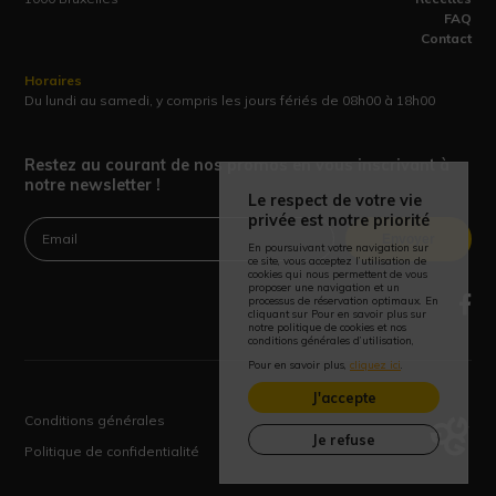
FAQ
Contact
Horaires
Du lundi au samedi, y compris les jours fériés de 08h00 à 18h00
Restez au courant de nos promos en vous inscrivant à
notre newsletter !
Le respect de votre vie
privée est notre priorité
Envoyer
En poursuivant votre navigation sur
ce site, vous acceptez l’utilisation de
cookies qui nous permettent de vous
proposer une navigation et un
processus de réservation optimaux. En
cliquant sur Pour en savoir plus sur
notre politique de cookies et nos
conditions générales d’utilisation,
Pour en savoir plus,
cliquez ici
.
J'accepte
Conditions générales
Je refuse
Politique de confidentialité