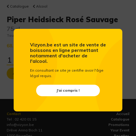
Catalogue
Alcool
Piper Heidsieck Rosé Sauvage
75 cl
Taux d'alcool :
12 %
Vizyon.be est un site de vente de
68.29 €
(Prix public conseillé htva)
boissons en ligne permettant
notamment d'acheter de
l'alcool.
En consultant ce site je certifie avoir l'âge
Ajouter au panier
légal requis.
J'ai compris !
Contact
Accueil
Tel :
02 420 01 15
Catalogue
info@vizyon.be
Promotions
Drève Anna Boch 11
Your Event
1000 Bruxelles
Recettes