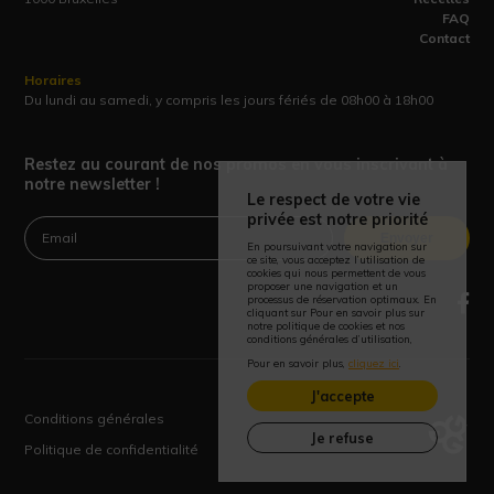
FAQ
Contact
Horaires
Du lundi au samedi, y compris les jours fériés de 08h00 à 18h00
Restez au courant de nos promos en vous inscrivant à
notre newsletter !
Le respect de votre vie
privée est notre priorité
Envoyer
En poursuivant votre navigation sur
ce site, vous acceptez l’utilisation de
cookies qui nous permettent de vous
proposer une navigation et un
processus de réservation optimaux. En
cliquant sur Pour en savoir plus sur
notre politique de cookies et nos
conditions générales d’utilisation,
Pour en savoir plus,
cliquez ici
.
J'accepte
Conditions générales
Je refuse
Politique de confidentialité