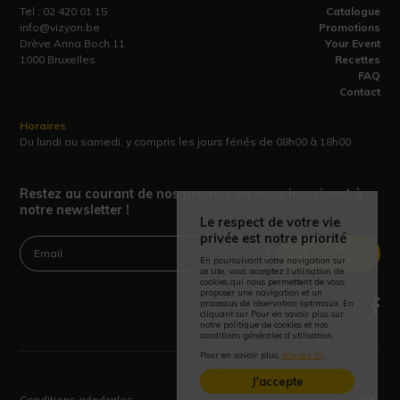
Tel :
02 420 01 15
Catalogue
info@vizyon.be
Promotions
Drève Anna Boch 11
Your Event
1000 Bruxelles
Recettes
FAQ
Contact
Horaires
Du lundi au samedi, y compris les jours fériés de 08h00 à 18h00
Restez au courant de nos promos en vous inscrivant à
notre newsletter !
Le respect de votre vie
privée est notre priorité
Envoyer
En poursuivant votre navigation sur
ce site, vous acceptez l’utilisation de
cookies qui nous permettent de vous
proposer une navigation et un
processus de réservation optimaux. En
cliquant sur Pour en savoir plus sur
notre politique de cookies et nos
conditions générales d’utilisation,
Pour en savoir plus,
cliquez ici
.
J'accepte
Conditions générales