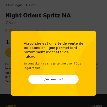
Catalogue
Alcool
Night Orient Spritz NA
75 cl
5.75 €
(Prix public conseillé htva)
Vizyon.be est un site de vente de
boissons en ligne permettant
notamment d'acheter de
Ajouter au panier
l'alcool.
En consultant ce site je certifie avoir l'âge
Le Spritz original aurait été inventé par des soldats autrichiens qui
légal requis.
trouvaient le vin italien trop alcoolisé. Nous allons encore plus loin
en vous proposant le Night Orient Spritz sans alcool, qui dégage
une amertume et un arôme similaire à son homologue alcoolisé.
J'ai compris !
Savourez ce mocktail bien frais avec vos amis ou en famille !
Contact
Accueil