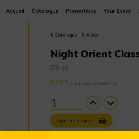
Accueil
Catalogue
Promotions
Your Event
Catalogue
Alcool
Night Orient Clas
75 cl
6.19 €
(Prix public conseillé htva)
Ajouter au panier