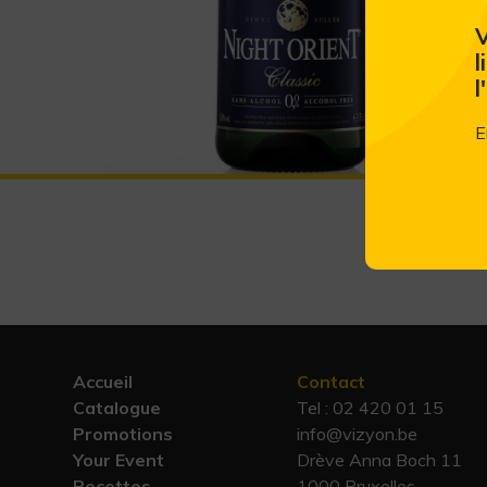
V
l
l
E
Accueil
Contact
Catalogue
Tel :
02 420 01 15
Promotions
info@vizyon.be
Your Event
Drève Anna Boch 11
Recettes
1000 Bruxelles