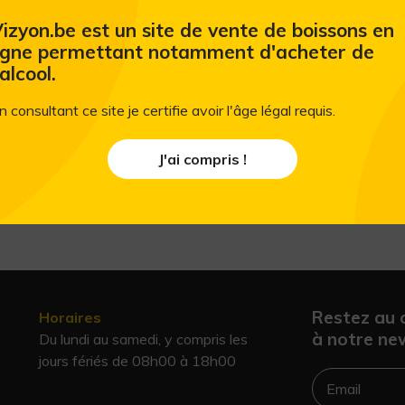
Bulles aux saveurs d’agrumes Le pétillan
pétillante sans alcool à base de vin désal
izyon.be est un site de vente de boissons en
révèle des arômes de fruits frais et d’a
igne permettant notamment d'acheter de
palais, il est à la fois sec et légèrement
'alcool.
vins de cépages de la région de La Manch
n consultant ce site je certifie avoir l'âge légal requis.
idéalement seul comme apéritif sans al
gras et les desserts.
J'ai compris !
Restez au 
Horaires
à notre new
Du lundi au samedi, y compris les
jours fériés de 08h00 à 18h00