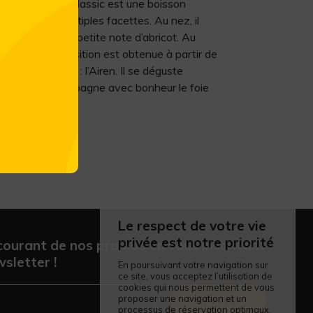
t Night Orient Classic est une boisson
coolisé aux multiples facettes. Au nez, il
grumes avec une petite note d’abricot. Au
 fruité. Sa composition est obtenue à partir de
a en Espagne : l’Airen. Il se déguste
cool mais accompagne avec bonheur le foie
Le respect de votre vie
privée est notre priorité
courant de nos promos en vous inscrivant
sletter !
En poursuivant votre navigation sur
ce site, vous acceptez l’utilisation de
cookies qui nous permettent de vous
proposer une navigation et un
Envoyer
processus de réservation optimaux.