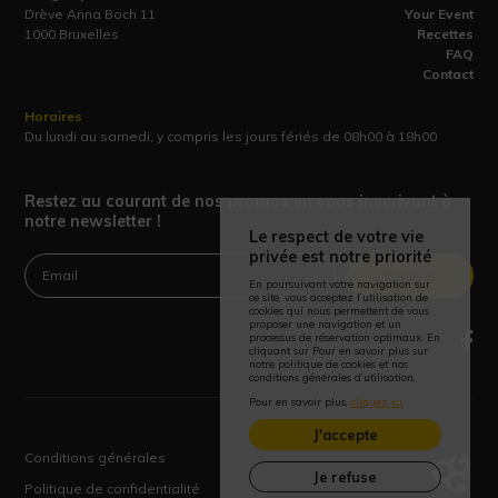
Drève Anna Boch 11
Your Event
1000 Bruxelles
Recettes
FAQ
Contact
Horaires
Du lundi au samedi, y compris les jours fériés de 08h00 à 18h00
Restez au courant de nos promos en vous inscrivant à
notre newsletter !
Le respect de votre vie
privée est notre priorité
Envoyer
En poursuivant votre navigation sur
ce site, vous acceptez l’utilisation de
cookies qui nous permettent de vous
proposer une navigation et un
processus de réservation optimaux. En
cliquant sur Pour en savoir plus sur
notre politique de cookies et nos
conditions générales d’utilisation,
Pour en savoir plus,
cliquez ici
.
J'accepte
Conditions générales
Je refuse
Politique de confidentialité