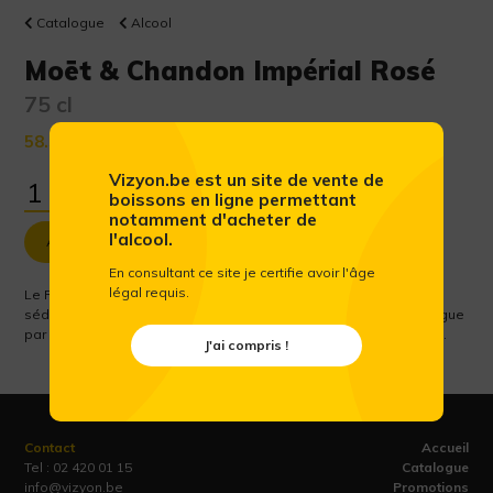
Catalogue
Alcool
Moët & Chandon Impérial Rosé
75 cl
58.52 €
(Prix public conseillé htva)
Vizyon.be est un site de vente de
boissons en ligne permettant
notamment d'acheter de
l'alcool.
Ajouter au panier
En consultant ce site je certifie avoir l'âge
légal requis.
Le Rosé Impérial est l expression la plus extravertie et la plus
séduisante du style Moët & Chandon. Vif et généreux, il se distingue
par une robe éclatante, un fruité intense et un palais extravagant.
J'ai compris !
Contact
Accueil
Tel :
02 420 01 15
Catalogue
info@vizyon.be
Promotions