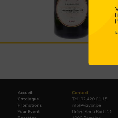
V
l
l
E
Accueil
Contact
Catalogue
Tel :
02 420 01 15
Promotions
info@vizyon.be
Your Event
Drève Anna Boch 11
Recettes
1000 Bruxelles