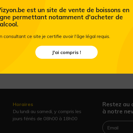
izyon.be est un site de vente de boissons en
igne permettant notamment d'acheter de
'alcool.
n consultant ce site je certifie avoir l'âge légal requis.
J'ai compris !
Restez au 
Horaires
à notre new
Du lundi au samedi, y compris les
jours fériés de 08h00 à 18h00