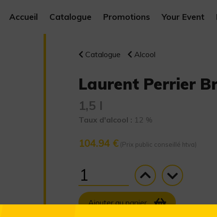
Accueil
Catalogue
Promotions
Your Event
Catalogue
Alcool
Laurent Perrier Br
1,5 l
Taux d'alcool :
12 %
104.94 €
(Prix public conseillé htva)
Ajouter au panier