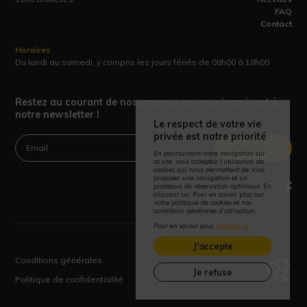
FAQ
Contact
Horaires
Du lundi au samedi, y compris les jours fériés de 08h00 à 18h00
Restez au courant de nos promos en vous inscrivant à
notre newsletter !
Le respect de votre vie
privée est notre priorité
Envoyer
En poursuivant votre navigation sur
ce site, vous acceptez l’utilisation de
cookies qui nous permettent de vous
proposer une navigation et un
processus de réservation optimaux. En
cliquant sur Pour en savoir plus sur
notre politique de cookies et nos
conditions générales d’utilisation,
Pour en savoir plus,
cliquez ici
.
J'accepte
Conditions générales
Je refuse
Politique de confidentialité