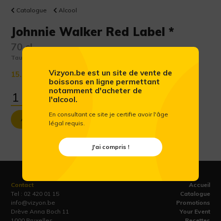
Catalogue
Alcool
Johnnie Walker Red Label *
70 cl
Taux d'alcool :
40 %
Vizyon.be est un site de vente de
15.72 €
(Prix public conseillé htva)
boissons en ligne permettant
notamment d'acheter de
l'alcool.
En consultant ce site je certifie avoir l'âge
Ajouter au panier
légal requis.
J'ai compris !
Contact
Accueil
Tel :
02 420 01 15
Catalogue
info@vizyon.be
Promotions
Drève Anna Boch 11
Your Event
1000 Bruxelles
Recettes